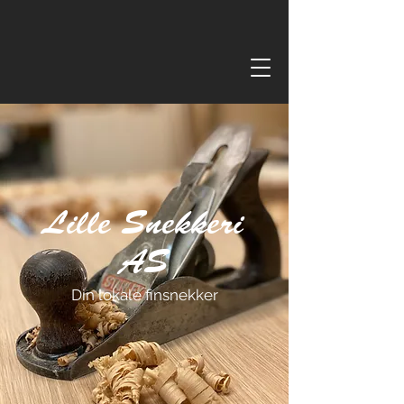
Ring oss
Lille Snekkeri
AS
Din lokale finsnekker